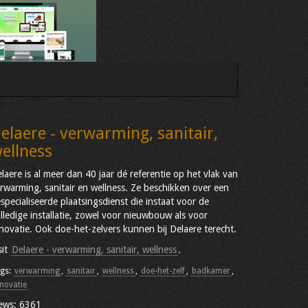
elaere - verwarming, sanitair,
ellness
laere is al meer dan 40 jaar dé referentie op het vlak van
rwarming, sanitair en wellness. Ze beschikken over een
specialiseerde plaatsingsdienst die instaat voor de
lledige installatie, zowel voor nieuwbouw als voor
novatie. Ook doe-het-zelvers kunnen bij Delaere terecht.
sit
Delaere - verwarming, sanitair, wellness
.
gs:
verwarming
,
sanitair
,
wellness
,
doe-het-zelf
,
badkamer
,
novatie
ews: 6361