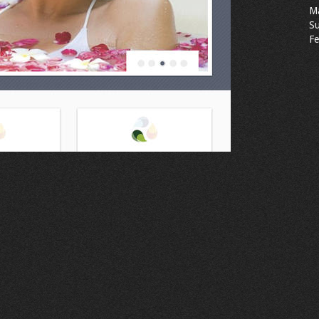
M
Su
Fe