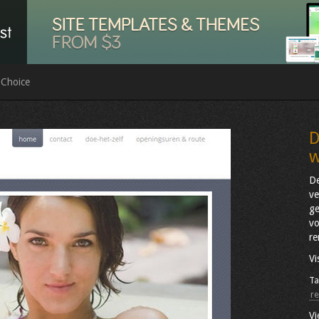
 Choice
D
w
De
ve
ge
vo
re
Vi
Ta
re
Vi