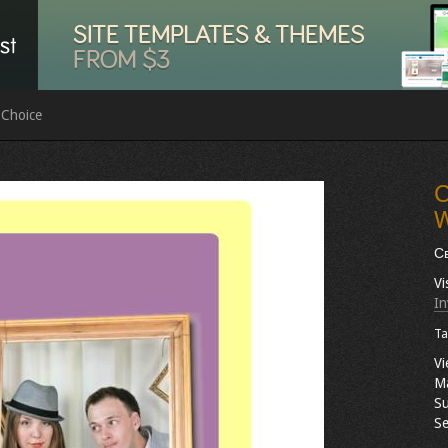
 Choice
С
W
Св
Vi
In
Ta
Vi
M
Su
Se