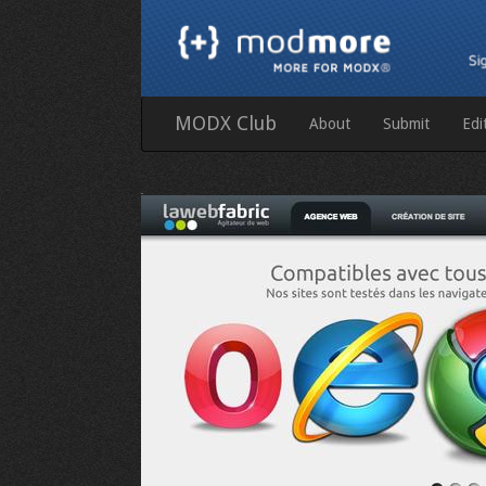
MODX Club
About
Submit
Edi